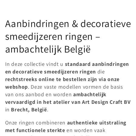
C
Aanbindringen & decoratieve
o
smeedijzeren ringen –
l
ambachtelijk België
l
In deze collectie vindt u
standaard aanbindringen
e
en decoratieve smeedijzeren ringen
die
rechtstreeks online te bestellen zijn via onze
c
webshop
. Deze vaste modellen vormen de basis
van ons aanbod en worden
ambachtelijk
t
vervaardigd in het atelier van Art Design Craft BV
i
in
Brecht, België
.
o
Onze ringen combineren
authentieke uitstraling
met functionele sterkte
en worden vaak