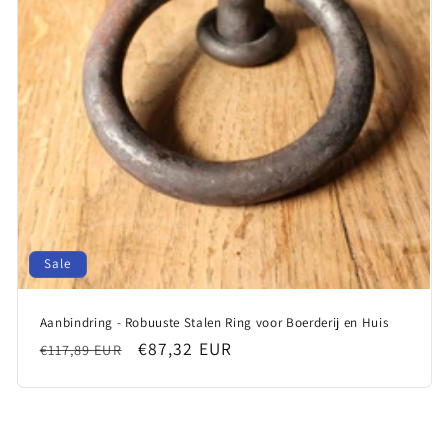
Sale
Aanbindring - Robuuste Stalen Ring voor Boerderij en Huis
Regular
Sale
€87,32 EUR
€117,89 EUR
price
price