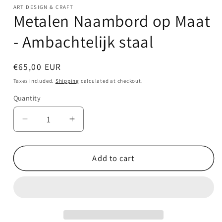
media
ART DESIGN & CRAFT
1
Metalen Naambord op Maat
in
modal
- Ambachtelijk staal
Regular
€65,00 EUR
price
Taxes included.
Shipping
calculated at checkout.
Quantity
Quantity
Decrease
Increase
quantity
quantity
for
for
Metalen
Metalen
Add to cart
Naambord
Naambord
op
op
Maat
Maat
-
-
Ambachtelijk
Ambachtelijk