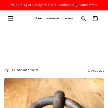
Skip to
Welkom bij Art Design & Craft - Ambachtelijk Smeedwerk
content
Cart
Filter and sort
1 product