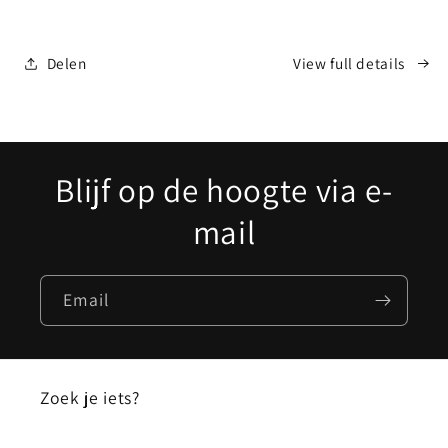
staal
staal
Delen
View full details
Blijf op de hoogte via e-
mail
Email
Zoek je iets?